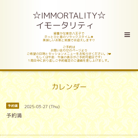
☆IMMORTALITY☆
イモータリティ
緑豊かな東京八王子で
ホッとひと息のリラックスタイム🍀
美味しいお茶と笑顔でお迎えします♡
ご予約は
お問い合わせのページより
ご希望の日時とセッションメニューをお知らせください。(❤️
もしくは午前・午後の表示がご予約可能日です)
１両日中に折り返しご予約確定のご連絡を差し上げましす。
カレンダー
2025-03-27 (Thu)
予約満
予約満