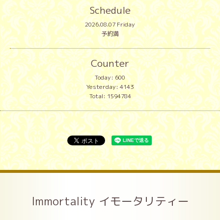
Schedule
2026.08.07 Friday
予約満
Counter
Today:
600
Yesterday:
4143
Total:
1594784
Immortality イモータリティー