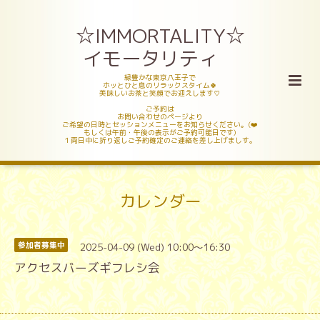
☆IMMORTALITY☆
イモータリティ
緑豊かな東京八王子で
ホッとひと息のリラックスタイム🍀
美味しいお茶と笑顔でお迎えします♡
ご予約は
お問い合わせのページより
ご希望の日時とセッションメニューをお知らせください。(❤️
もしくは午前・午後の表示がご予約可能日です)
１両日中に折り返しご予約確定のご連絡を差し上げましす。
カレンダー
2025-04-09 (Wed) 10:00～16:30
参加者募集中
アクセスバーズギフレシ会