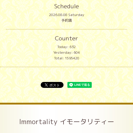
Schedule
2026.08.08 Saturday
予約満
Counter
Today:
632
Yesterday:
604
Total:
1595420
Immortality イモータリティー