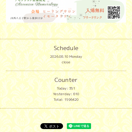
Schedule
2026.08.10 Monday
close
Counter
Today:
351
Yesterday:
610
Total:
1596420