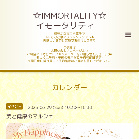
☆IMMORTALITY☆
イモータリティ
緑豊かな東京八王子で
ホッとひと息のリラックスタイム🍀
美味しいお茶と笑顔でお迎えします♡
ご予約は
お問い合わせのページより
ご希望の日時とセッションメニューをお知らせください。(❤️
もしくは午前・午後の表示がご予約可能日です)
１両日中に折り返しご予約確定のご連絡を差し上げましす。
カレンダー
2025-06-29 (Sun) 10:30～16:30
イベント
美と健康のマルシェ