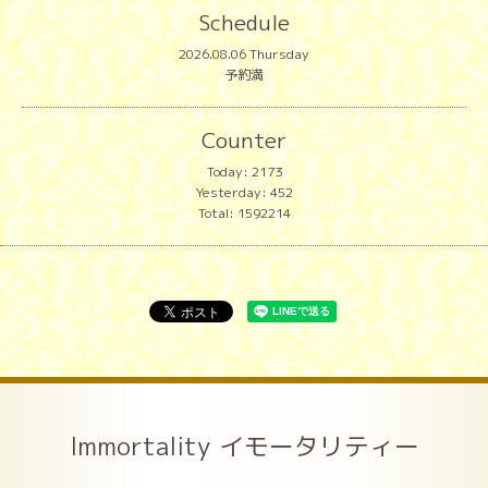
Schedule
2026.08.06 Thursday
予約満
Counter
Today:
2173
Yesterday:
452
Total:
1592214
Immortality イモータリティー