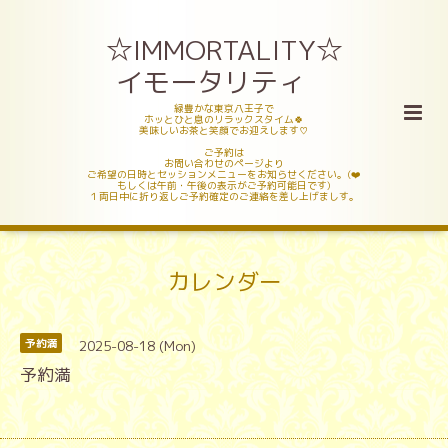
☆IMMORTALITY☆
イモータリティ
緑豊かな東京八王子で
ホッとひと息のリラックスタイム🍀
美味しいお茶と笑顔でお迎えします♡
ご予約は
お問い合わせのページより
ご希望の日時とセッションメニューをお知らせください。(❤️
もしくは午前・午後の表示がご予約可能日です)
１両日中に折り返しご予約確定のご連絡を差し上げましす。
カレンダー
2025-08-18 (Mon)
予約満
予約満