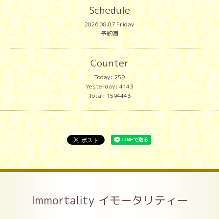
Schedule
2026.08.07 Friday
予約満
Counter
Today:
259
Yesterday:
4143
Total:
1594443
Immortality イモータリティー