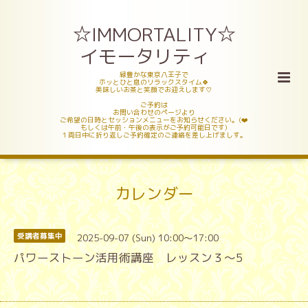
☆IMMORTALITY☆
イモータリティ
緑豊かな東京八王子で
ホッとひと息のリラックスタイム🍀
美味しいお茶と笑顔でお迎えします♡
ご予約は
お問い合わせのページより
ご希望の日時とセッションメニューをお知らせください。(❤️
もしくは午前・午後の表示がご予約可能日です)
１両日中に折り返しご予約確定のご連絡を差し上げましす。
カレンダー
2025-09-07 (Sun) 10:00～17:00
受講者募集中
パワーストーン活用術講座 レッスン３〜5