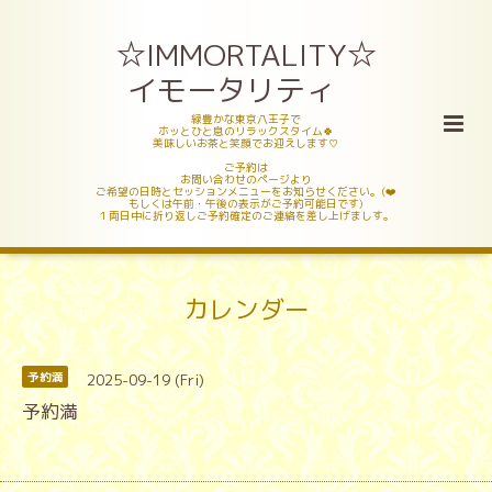
☆IMMORTALITY☆
イモータリティ
緑豊かな東京八王子で
ホッとひと息のリラックスタイム🍀
美味しいお茶と笑顔でお迎えします♡
ご予約は
お問い合わせのページより
ご希望の日時とセッションメニューをお知らせください。(❤️
もしくは午前・午後の表示がご予約可能日です)
１両日中に折り返しご予約確定のご連絡を差し上げましす。
カレンダー
2025-09-19 (Fri)
予約満
予約満