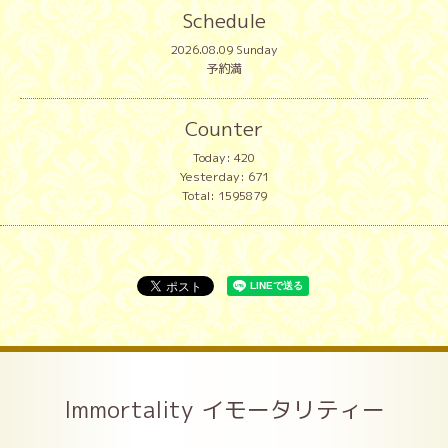
Schedule
2026.08.09 Sunday
予約満
Counter
Today:
420
Yesterday:
671
Total:
1595879
Immortality イモータリティー