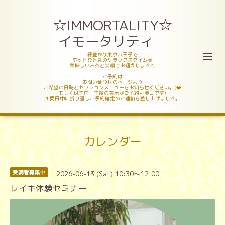
☆IMMORTALITY☆
イモータリティ
緑豊かな東京八王子で
ホッとひと息のリラックスタイム🍀
美味しいお茶と笑顔でお迎えします♡
ご予約は
お問い合わせのページより
ご希望の日時とセッションメニューをお知らせください。(❤️
もしくは午前・午後の表示がご予約可能日です)
１両日中に折り返しご予約確定のご連絡を差し上げましす。
カレンダー
2026-06-13 (Sat) 10:30～12:00
受講者募集中
レイキ体験セミナー