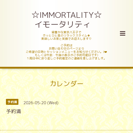
☆IMMORTALITY☆
イモータリティ
緑豊かな東京八王子で
ホッとひと息のリラックスタイム🍀
美味しいお茶と笑顔でお迎えします♡
ご予約は
お問い合わせのページより
ご希望の日時とセッションメニューをお知らせください。(❤️
もしくは午前・午後の表示がご予約可能日です)
１両日中に折り返しご予約確定のご連絡を差し上げましす。
カレンダー
2026-05-20 (Wed)
予約満
予約満