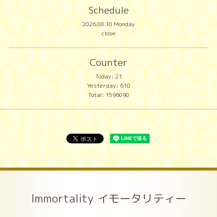
Schedule
2026.08.10 Monday
close
Counter
Today:
21
Yesterday:
610
Total:
1596090
Immortality イモータリティー