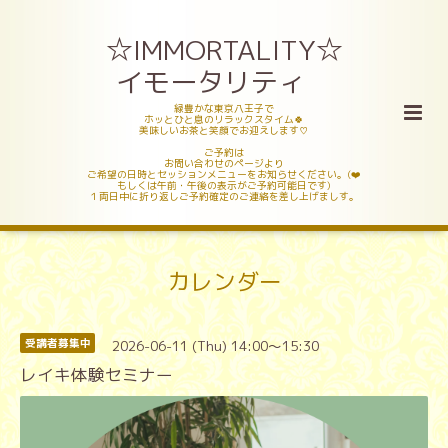
☆IMMORTALITY☆
イモータリティ
緑豊かな東京八王子で
ホッとひと息のリラックスタイム🍀
美味しいお茶と笑顔でお迎えします♡
ご予約は
お問い合わせのページより
ご希望の日時とセッションメニューをお知らせください。(❤️
もしくは午前・午後の表示がご予約可能日です)
１両日中に折り返しご予約確定のご連絡を差し上げましす。
カレンダー
2026-06-11 (Thu) 14:00～15:30
受講者募集中
レイキ体験セミナー