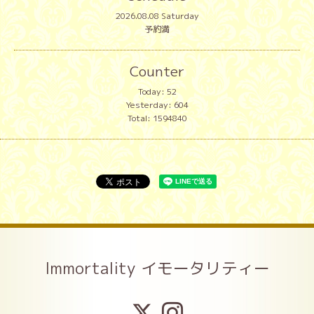
2026.08.08 Saturday
予約満
Counter
Today:
52
Yesterday:
604
Total:
1594840
Immortality イモータリティー