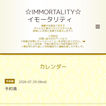
☆IMMORTALITY☆
イモータリティ
緑豊かな東京八王子で
ホッとひと息のリラックスタイム🍀
美味しいお茶と笑顔でお迎えします♡
ご予約は
お問い合わせのページより
ご希望の日時とセッションメニューをお知らせください。(❤️
もしくは午前・午後の表示がご予約可能日です)
１両日中に折り返しご予約確定のご連絡を差し上げましす。
カレンダー
2026-07-29 (Wed)
予約満
予約満