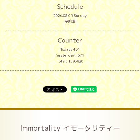
Schedule
2026.08.09 Sunday
予約満
Counter
Today:
461
Yesterday:
671
Total:
1595920
Immortality イモータリティー