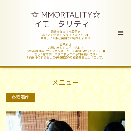
☆IMMORTALITY☆
イモータリティ
緑豊かな東京八王子で
ホッとひと息のリラックスタイム🍀
美味しいお茶と笑顔でお迎えします♡
ご予約は
お問い合わせのページより
ご希望の日時とセッションメニューをお知らせください。(❤️
もしくは午前・午後の表示がご予約可能日です)
１両日中に折り返しご予約確定のご連絡を差し上げましす。
メニュー
各種講座