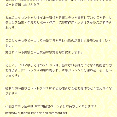
ピーを習得しませんか？
８本のエッセンシャルオイルを脊柱と足裏にそっと塗布していくことで、リ
ラックス効果・免疫系サポート作用・抗炎症作用・ホメオスタシスが期待さ
れます。
このタッチセラピーにより分泌すると言われるのが幸せホルモン=オキシト
シン。
愛されている実感と自己受容の感覚を呼び覚まします。
そして、アロマならではのメリットは、施術される側だけでなく施術者の方
も同じようにリラックス効果が得られ、オキシトシンの分泌が起こる、とい
う点です。
精油の良い香りとソフトタッチによる心地よさで心も身体もとても元気にな
ります♡
ご参加お申し込みはHPお問合せページよりお待ちしております♪
https://nijitensi-kanariharu.com/contact