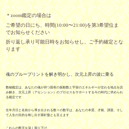
＊zoom鑑定の場合は
ご希望の日にち、時間(10:00〜21:00)を第3希望位ま
でお知らせください
折り返し承り可能日時をお知らせし、ご予約確定とな
ります
魂のブループリントを解き明かし、次元上昇の波に乗る
数秘鑑定は、あなたの魂が持つ固有の振動数と宇宙のエネルギーが交わる地点を読
み解き、次元上昇（アセンション）のプロセスをサポートする今の時代に求められ
る鑑定です
生年月日と名前から導き出される数々の数字は、あなたの本質、才能、課題、そし
て人生の目的を映し出す羅針盤とも言えます
これらの数字を深く掘り下げ、