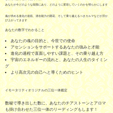
あなたが今どのような段階にあり、どのように変容していくのかを明らかにします
魂が求める進化の道筋、潜在能力の開花、そして乗り越えるべきカルマなどが浮か
び上がってきます
あなたの数字でわかること
あなたの魂の目的と、今世での使命
アセンションをサポートするあなたの強みと才能
進化の過程で直面しやすい課題と、その乗り越え方
宇宙のエネルギーの流れと、あなたの人生のタイミン
グ
より高次元の自己へと導くためのヒント
イモータリティオリジナルの三位一体鑑定
数秘で導き出した数に、あなたのチアストーンとアロマ
も掛け合わせた三位一体のリーディングもします！