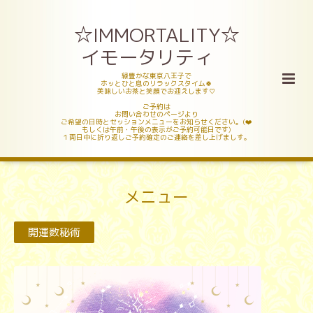
☆IMMORTALITY☆
イモータリティ
緑豊かな東京八王子で
ホッとひと息のリラックスタイム🍀
美味しいお茶と笑顔でお迎えします♡
ご予約は
お問い合わせのページより
ご希望の日時とセッションメニューをお知らせください。(❤️
もしくは午前・午後の表示がご予約可能日です)
１両日中に折り返しご予約確定のご連絡を差し上げましす。
メニュー
開運数秘術