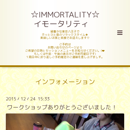
☆IMMORTALITY☆
イモータリティ
緑豊かな東京八王子で
ホッとひと息のリラックスタイム🍀
美味しいお茶と笑顔でお迎えします♡
ご予約は
お問い合わせのページより
ご希望の日時とセッションメニューをお知らせください。(❤️
もしくは午前・午後の表示がご予約可能日です)
１両日中に折り返しご予約確定のご連絡を差し上げましす。
インフォメーション
2015
12
24 15:33
/
/
ワークショップありがとうございました！