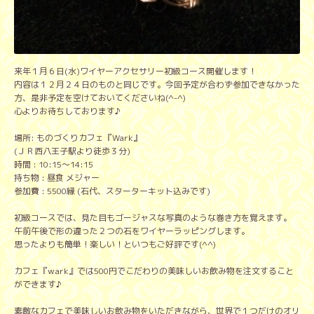
来年１月６日(水)ワイヤーアクセサリー初級コース開催します！
内容は１２月２４日のものと同じです。今回予定が合わず参加できなかった
方、是非予定を空けておいてくださいね(^-^)
心よりお待ちしております♪
場所: ものづくりカフェ『Wark』
(ＪＲ西八王子駅より徒歩３分)
時間 : 10:15～14:15
持ち物 : 昼食 メジャー
参加費 : 5500縁 (石代、スターターキット込みです)
初級コースでは、見た目もゴージャスな写真のような巻き方を覚えます。
午前午後で形の違った２つの石をワイヤーラッピングします。
思ったよりも簡単！楽しい！といつもご好評です(^^)
カフェ『wark』では500円でこだわりの美味しいお飲み物を注文すること
ができます♪
素敵なカフェで美味しいお飲み物をいただきながら、世界で１つだけのオリ