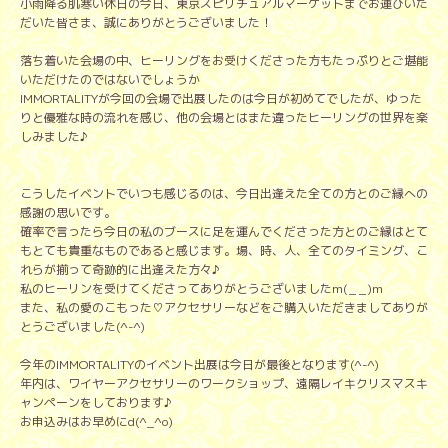
小雨降る肌寒い休日の今日、東京スピリチュアルマーケットまでお運びいた
だいた皆さま、誠にありがとうございました！
落ち着いた会場の中、ヒーリングをお受けくださった方もたっぷりとご堪能
いただけたのではないでしょうか
IMMORTALITYが今回の会場で出展したのは今日が初めてでしたが、ゆった
りと優雅な時の流れを感じ、他の会場とはまた違ったヒーリングの世界を楽
しみました♪
こうしたイベントでいつも感じるのは、今日出逢えた全ての方とのご縁への
感謝の思いです。
確率で言ったら今日の私のブースに足を運んでくださった方とのご縁はとて
もとても貴重なものであると感じます。場、時、人、全てのタイミング、こ
れらが揃って奇跡的に出逢えた方々♪
私のヒーリンを受けてくださってありがとうございましたm(_ _)m
また、私の愛のこもった♡アクセサリーなどをご購入いただきましてありが
とうございました(^-^)
今年のIMMORTALITYのイベント出展は今日が最後となります(^-^)
年内は、ワイヤーアクセサリーのワークショップ、遠隔レイキクリスマスキ
ャンペーンをしております♪
お申込みはお早めにd(^_^o)