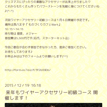
クリスマスにぴったりの素敵なアクセサリーが出来上がりました♡
これからもたくさん作ってパワーストーンを気軽に身につけてくださいね
♪(^-^)
次回ワイヤーアクセサリー初級コースは１月６日開催の予定です。
場所は西八王子『 ものづくりカフェWark』
10:15〜14:15
持ち物は 昼食、メジャー
参加費は5,500円です(石代、スターターキット込)
今回ご都合が合わず参加できなかった方、是非ご参加ください。
お待ちしております♪
お申込みは以下のフォームよりお願いします(^^)
http://form.os7.biz/f/3f2b690b/
2015
12
19 16:18
/
/
来年もワイヤーアクセサリー初級コース 開
催します！