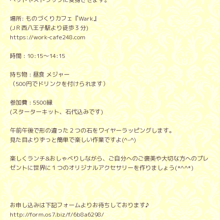
場所: ものづくりカフェ『Wark』
(JＲ西八王子駅より徒歩３分)
https://work-cafe248.com
時間 : 10:15～14:15
持ち物 : 昼食 メジャー
（500円でドリンクを付けられます）
参加費 : 5500縁
(スターターキット、石代込みです)
午前午後で形の違った２つの石をワイヤーラッピングします。
見た目よりずっと簡単で楽しい作業ですよ(^-^)
楽しくランチ&おしゃべりしながら、ご自分へのご褒美や大切な方へのプレ
ゼントに世界に１つのオリジナルアクセサリーを作りましょう(*^^*)
お申し込みは下記フォームよりお待ちしております♪
http://form.os7.biz/f/6b8a6298/