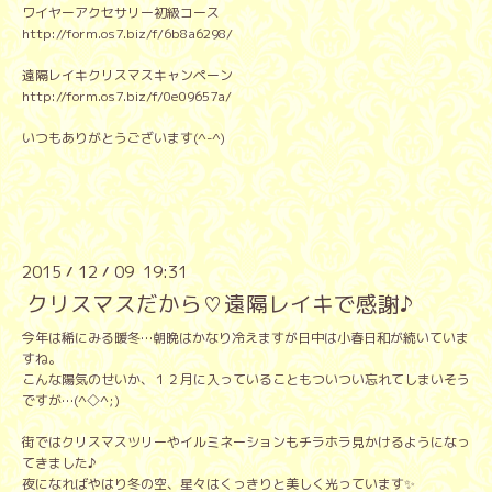
ワイヤーアクセサリー初級コース
http://form.os7.biz/f/6b8a6298/
遠隔レイキクリスマスキャンペーン
http://form.os7.biz/f/0e09657a/
いつもありがとうございます(^-^)
2015
12
09 19:31
/
/
クリスマスだから♡遠隔レイキで感謝♪
今年は稀にみる暖冬…朝晩はかなり冷えますが日中は小春日和が続いていま
すね。
こんな陽気のせいか、１２月に入っていることもついつい忘れてしまいそう
ですが…(^◇^;)
街ではクリスマスツリーやイルミネーションもチラホラ見かけるようになっ
てきました♪
夜になればやはり冬の空、星々はくっきりと美しく光っています✨