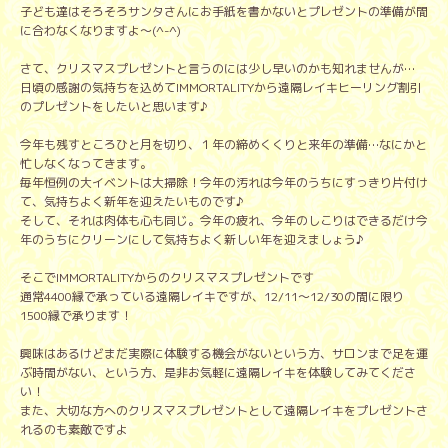
子ども達はそろそろサンタさんにお手紙を書かないとプレゼントの準備が間
に合わなくなりますよ～(^-^)
さて、クリスマスプレゼントと言うのには少し早いのかも知れませんが…
日頃の感謝の気持ちを込めてIMMORTALITYから遠隔レイキヒーリング割引
のプレゼントをしたいと思います♪
今年も残すところひと月を切り、１年の締めくくりと来年の準備…なにかと
忙しなくなってきます。
毎年恒例の大イベントは大掃除！今年の汚れは今年のうちにすっきり片付け
て、気持ちよく新年を迎えたいものです♪
そして、それは肉体も心も同じ。今年の疲れ、今年のしこりはできるだけ今
年のうちにクリーンにして気持ちよく新しい年を迎えましょう♪
そこでIMMORTALITYからのクリスマスプレゼントです
通常4400縁で承っている遠隔レイキですが、12/11～12/30の間に限り
1500縁で承ります！
興味はあるけどまだ実際に体験する機会がないという方、サロンまで足を運
ぶ時間がない、という方、是非お気軽に遠隔レイキを体験してみてくださ
い！
また、大切な方へのクリスマスプレゼントとして遠隔レイキをプレゼントさ
れるのも素敵ですよ