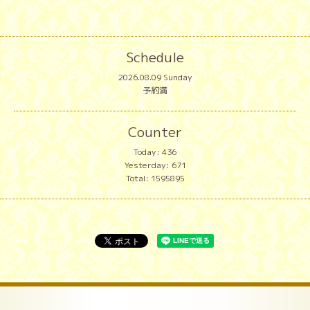
Schedule
2026.08.09 Sunday
予約満
Counter
Today:
436
Yesterday:
671
Total:
1595895