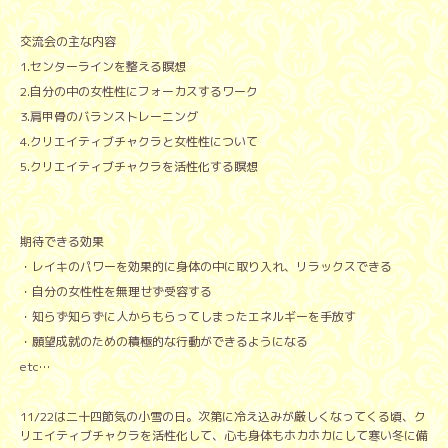
交流会の主な内容
1.センターラインを整える瞑想
2.自分の中の女性性にフォーカスするワーク
3.肩甲骨のバランストレーニング
4.クリエイティブチャクラと女性性について
5.クリエイティブチャクラを活性化する瞑想
期待できる効果
・レイキのパワーを効果的に身体の中に取り入れ、リラックスできる
・自分の女性性を無理せず受容する
・知らず知らずに人からもらってしまったエネルギーを手放す
・願望成就のための積極的な行動ができるようになる
etc…
11/22は二十四節気の小雪の日。次第に冷え込みが厳しくなってくる頃、ク
リエイティブチャクラを活性化して、心も身体もホカホカにして寒い冬に備