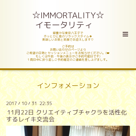
☆IMMORTALITY☆
イモータリティ
緑豊かな東京八王子で
ホッとひと息のリラックスタイム🍀
美味しいお茶と笑顔でお迎えします♡
ご予約は
お問い合わせのページより
ご希望の日時とセッションメニューをお知らせください。(❤️
もしくは午前・午後の表示がご予約可能日です)
１両日中に折り返しご予約確定のご連絡を差し上げましす。
インフォメーション
2017
10
31 22:35
/
/
11月22日 クリエイティブチャクラを活性化
するレイキ交流会