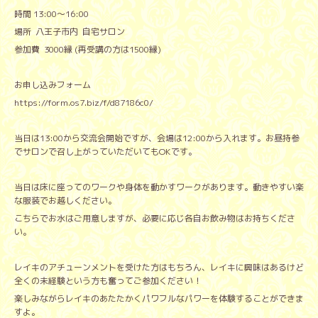
時間 13:00〜16:00
場所 八王子市内 自宅サロン
参加費 3000縁 (再受講の方は1500縁)
お申し込みフォーム
https://form.os7.biz/f/d87186c0/
当日は13:00から交流会開始ですが、会場は12:00から入れます。お昼持参
でサロンで召し上がっていただいてもOKです。
当日は床に座ってのワークや身体を動かすワークがあります。動きやすい楽
な服装でお越しください。
こちらでお水はご用意しますが、必要に応じ各自お飲み物はお持ちくださ
い。
レイキのアチューンメントを受けた方はもちろん、レイキに興味はあるけど
全くの未経験という方も奮ってご参加ください！
楽しみながらレイキのあたたかくパワフルなパワーを体験することができま
すよ。