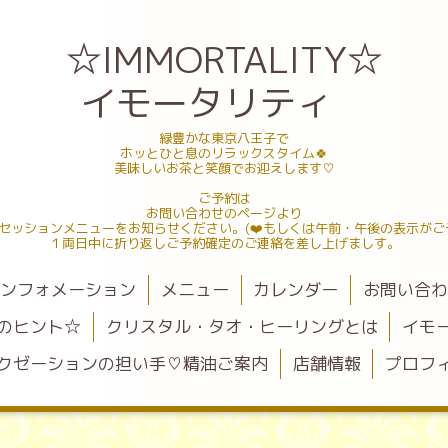
☆IMMORTALITY☆
イモータリティ
緑豊かな東京八王子で
ホッとひと息のリラックスタイム🍀
美味しいお茶と笑顔でお迎えします♡
ご予約は
お問い合わせのページより
セッションメニューをお知らせください。(❤️もしくは午前・午後の表示がご
１両日中に折り返しご予約確定のご連絡を差し上げましす。
ンフォメーション
メニュー
カレンダー
お問い合
のヒント☆
クリスタル・タオ・ヒーリングとは
イモ
クゼーションの担い手♡精油ご案内
店舗情報
プロフ