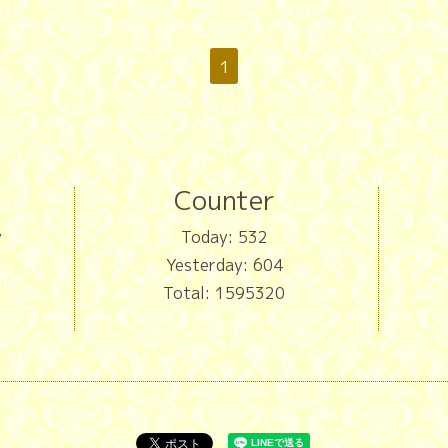
1
Counter
y
Today:
532
Yesterday:
604
Total:
1595320