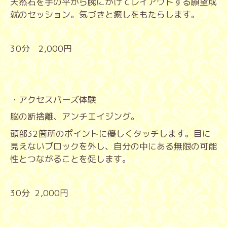
天然石を手の平から腕にかけてレイアウトする願望成
就のセッション。気づきと癒しをもたらします。
30
分
2,000
円
・アクセスバーズ体験
脳の断捨離、アンチエイジング。
頭部
32
箇所のポイントに優しくタッチします。目に
見えないブロックを外し、自分の中にある無限の可能
性とつながることを促します。
30
分
2,000
円