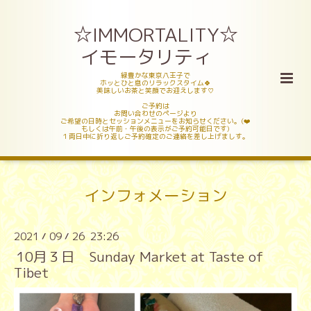
☆IMMORTALITY☆
イモータリティ
緑豊かな東京八王子で
ホッとひと息のリラックスタイム🍀
美味しいお茶と笑顔でお迎えします♡
ご予約は
お問い合わせのページより
ご希望の日時とセッションメニューをお知らせください。(❤️
もしくは午前・午後の表示がご予約可能日です)
１両日中に折り返しご予約確定のご連絡を差し上げましす。
インフォメーション
2021
09
26 23:26
/
/
10月３日 Sunday Market at Taste of
Tibet