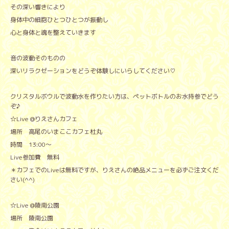
その深い響きにより
身体中の細胞ひとつひとつが振動し
心と身体と魂を整えていきます
音の波動そのものの
深いリラクゼーションをどうぞ体験しにいらしてください♡
クリスタルボウルで波動水を作りたい方は、ペットボトルのお水持参でどう
ぞ♪
☆Live @りえさんカフェ
場所 高尾のいまここカフェ杜丸
時間 13:00〜
Live参加費 無料
＊カフェでのLiveは無料ですが、りえさんの絶品メニューを必ずご注文くだ
さい(^^)
☆Live @陵南公園
場所 陵南公園