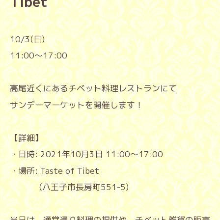
Tibet
10/3(
日
)
11:00
〜
17:00
高尾近くにあるチベット料理レストランにて
サンデーマーケットを開催します！
【詳細】
・日時
: 2021
年
10
月
3
日
11:00
〜
17:00
・場所
: Taste of Tibet
(
八王子市長房町
551-5)
当日は、通常通り料理の提供や、チベット雑貨の販売