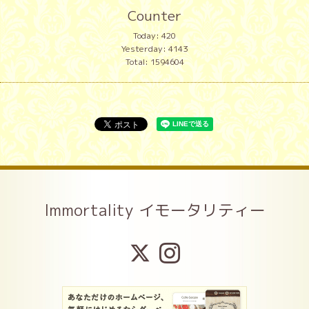
Counter
Today:
420
Yesterday:
4143
Total:
1594604
Immortality イモータリティー