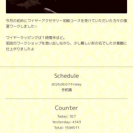
今月の初めにワイヤーアクセサリー初級コースを受けていただいた方々の復
習ワークしました✨
ワイヤーラッピングは１時間半ほど。
前回のワークショップを思い出しながら、少し難しい形の石でしたが素敵に
仕上がりましたよ
Schedule
2026.08.07 Friday
予約満
Counter
Today:
327
Yesterday:
4143
Total:
1594511