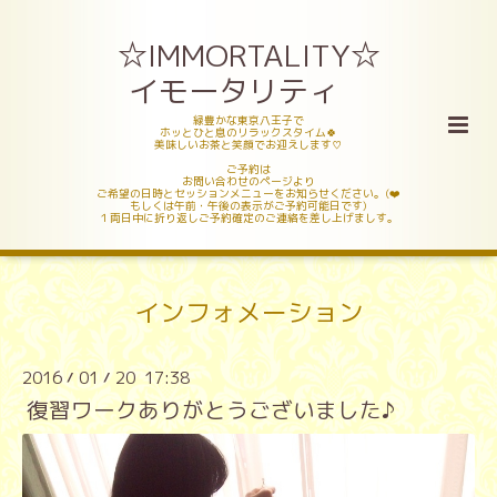
☆IMMORTALITY☆
イモータリティ
緑豊かな東京八王子で
ホッとひと息のリラックスタイム🍀
美味しいお茶と笑顔でお迎えします♡
ご予約は
お問い合わせのページより
ご希望の日時とセッションメニューをお知らせください。(❤️
もしくは午前・午後の表示がご予約可能日です)
１両日中に折り返しご予約確定のご連絡を差し上げましす。
インフォメーション
2016
01
20 17:38
/
/
復習ワークありがとうございました♪