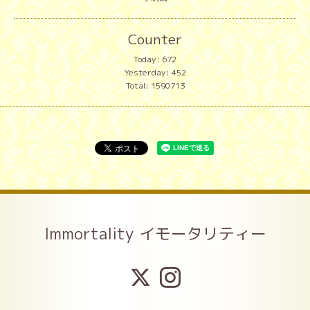
Counter
Today:
672
Yesterday:
452
Total:
1590713
Immortality イモータリティー