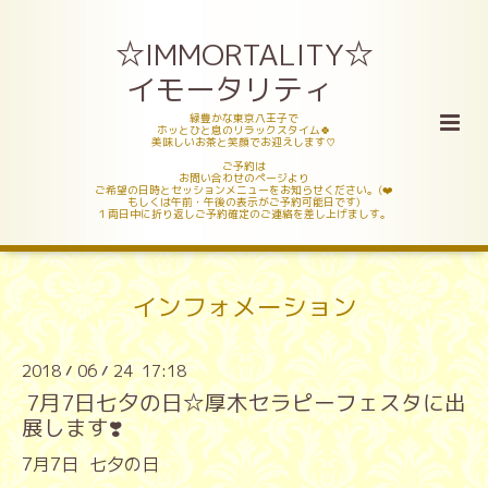
☆IMMORTALITY☆
イモータリティ
緑豊かな東京八王子で
ホッとひと息のリラックスタイム🍀
美味しいお茶と笑顔でお迎えします♡
ご予約は
お問い合わせのページより
ご希望の日時とセッションメニューをお知らせください。(❤️
もしくは午前・午後の表示がご予約可能日です)
１両日中に折り返しご予約確定のご連絡を差し上げましす。
インフォメーション
2018
06
24 17:18
/
/
7月7日七夕の日☆厚木セラピーフェスタに出
展します❣️
7月7日 七夕の日