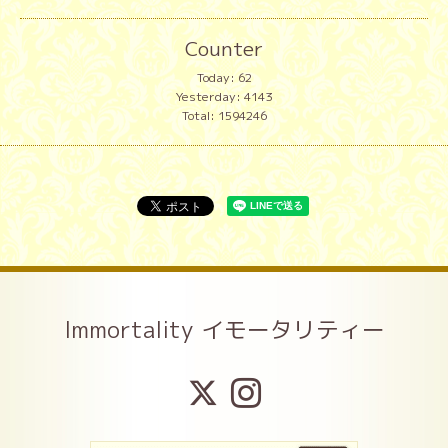
Counter
Today:
62
Yesterday:
4143
Total:
1594246
Immortality イモータリティー