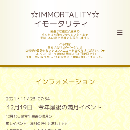
☆IMMORTALITY☆
イモータリティ
緑豊かな東京八王子で
ホッとひと息のリラックスタイム🍀
美味しいお茶と笑顔でお迎えします♡
ご予約は
お問い合わせのページより
ご希望の日時とセッションメニューをお知らせください。(❤️
もしくは午前・午後の表示がご予約可能日です)
１両日中に折り返しご予約確定のご連絡を差し上げましす。
インフォメーション
2021
11
23 07:54
/
/
12月19日 今年最後の満月イベント！
12月19日は今年最後の満月🌕
癒しイベント「満月の浄化と癒し」✨✨