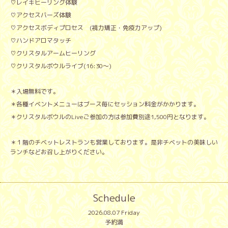
♡レイキヒーリング体験
♡アクセスバーズ体験
♡アクセスボディプロセス (視力矯正・免疫力アップ)
♡ハンドアロマタッチ
♡クリスタルアームヒーリング
♡クリスタルボウルライブ(16:30〜)
＊入場無料です。
＊各種イベントメニューはブース毎にセッション料金がかかります。
＊クリスタルボウルのLiveご参加の方は参加費別途1,500円となります。
＊１階のチベットレストランも営業しております。是非チベットの美味しい
ランチなどお召し上がりください。
Schedule
2026.08.07 Friday
予約満