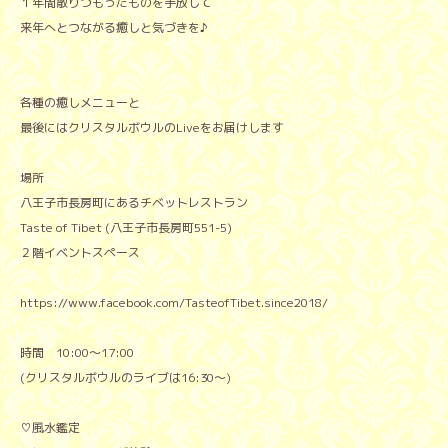
１年間散りつもったものを手放して
来年へとつながる癒しと気づきを♪
各種の癒しメニューと
最後にはクリスタルボウルのLiveをお届けします
場所
八王子市長房町にあるチベットレストラン
Taste of Tibet (八王子市長房町551-5)
２階イベントスペース
https://www.facebook.com/TasteofTibet.since2018/
時間 10:00〜17:00
(クリスタルボウルのライブは16:30〜)
♡風水鑑定