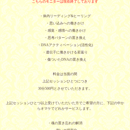
こちらのモニターは現在終了しております
・体内リーディング&ヒーリング
・思い込みへの働きかけ
・感覚・感情への働きかけ
・思考パターンの置き換え
・DNAアクティベーション(活性化)
・遺伝子に働きかける若返り
・傷ついたDNAの置き換え
料金は当面の間
上記セッションひとつにつき
30分500円とさせていただきます。
上記セッションひとつ以上受けていただいた方でご希望の方に、下記の中か
らオマケでどれかサービスします。
・魂の置き忘れの解消