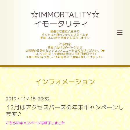
☆IMMORTALITY☆
イモータリティ
緑豊かな東京八王子で
ホッとひと息のリラックスタイム🍀
美味しいお茶と笑顔でお迎えします♡
ご予約は
お問い合わせのページより
ご希望の日時とセッションメニューをお知らせください。(❤️
もしくは午前・午後の表示がご予約可能日です)
１両日中に折り返しご予約確定のご連絡を差し上げましす。
インフォメーション
2019
11
18 20:32
/
/
12月はアクセスバーズの年末キャンペーンし
ます♪
こちらのキャンペーンは終了しました