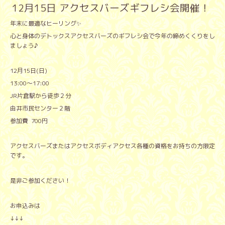
12月15日 アクセスバーズギフレシ会開催！
年末に最適なヒーリング✨
心と身体のデトックスアクセスバーズのギフレシ会で今年の締めくくりをし
ましょう♪
12月15日(日)
13:00〜17:00
JR片倉駅から徒歩２分
由井市民センター２階
参加費 700円
アクセスバーズまたはアクセスボディアクセス各種の資格をお持ちの方限定
です。
是非ご参加ください！
お申込みは
↓↓↓