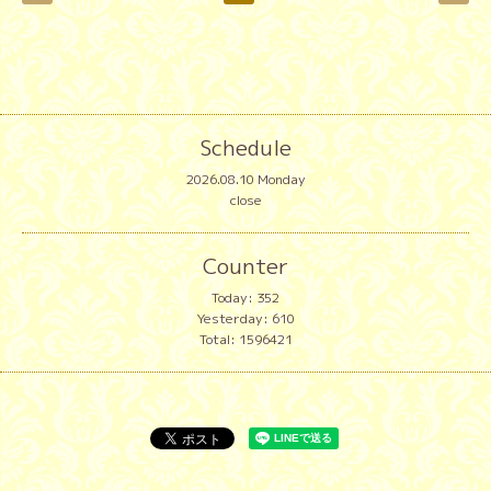
Schedule
2026.08.10 Monday
close
Counter
Today:
352
Yesterday:
610
Total:
1596421